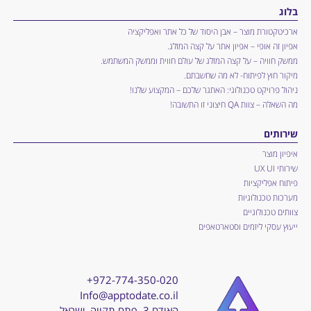
בלוג
ארכיטקטורת מוצר – אבן היסוד של כל אתר ואפליקציה
אפיון זה אופי – אפיון אתר על קצה המזלג.
ממשק חוויה – על קצה המזלג של עולם חווית וממשק המשתמש.
מיקור חוץ לפיתוח- לא מה שחשבתם.
ניהול פרויקט טכנולוגי: האתגר שלכם – המקצוע שלנו!
מה השאלה – צוות QA חיצוני זו התשובה!
שירותים
איפיון מוצר
שירותי UX UI
פיתוח אפליקציות
מערכות טכנולוגיות
צוותים טכנולוגיים
ייעוץ עסקי ליזמים וסטארטאפים
+972-774-350-020
Info@apptodate.co.il
האודם 3, פתח תקווה, ישראל